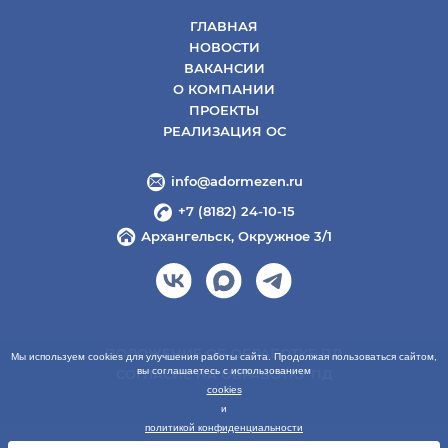
ГЛАВНАЯ
НОВОСТИ
ВАКАНСИИ
О КОМПАНИИ
ПРОЕКТЫ
РЕАЛИЗАЦИЯ ОС
info@adormezen.ru
+7 (8182) 24-10-15
Архангельск, Окружное 3/1
ПОЛОЖЕНИЕ ОБ ОБРАБОТКЕ ПД
Мы используем cookies для улучшения работы сайта. Продолжая пользоваться сайтом,
вы соглашаетесь с использованием
СОГЛАСИЕ НА ОБРАБОТКУ ПД
cookies
и
политикой конфиденциальности