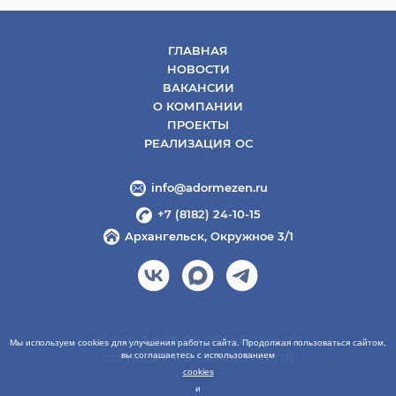
ГЛАВНАЯ
НОВОСТИ
ВАКАНСИИ
О КОМПАНИИ
ПРОЕКТЫ
РЕАЛИЗАЦИЯ ОС
info@adormezen.ru
+7 (8182) 24-10-15
Архангельск, Окружное 3/1
ПОЛОЖЕНИЕ ОБ ОБРАБОТКЕ ПД
Мы используем cookies для улучшения работы сайта. Продолжая пользоваться сайтом,
вы соглашаетесь с использованием
СОГЛАСИЕ НА ОБРАБОТКУ ПД
cookies
и