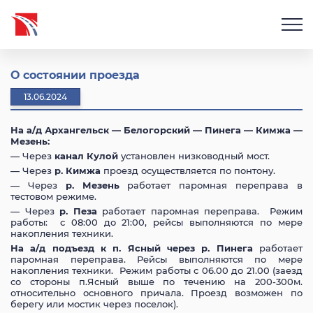
О состоянии проезда
13.06.2024
На а/д Архангельск — Белогорский — Пинега — Кимжа —
Мезень:
— Через
канал Кулой
установлен низководный мост.
— Через
р. Кимжа
проезд осуществляется по понтону.
— Через
р. Мезень
работает паромная переправа в
тестовом режиме.
— Через
р. Пеза
работает паромная переправа. Режим
работы: с 08:00 до 21:00, рейсы выполняются по мере
накопления техники.
На а/д подъезд к п. Ясный через р. Пинега
работает
паромная переправа. Рейсы выполняются по мере
накопления техники. Режим работы с 06.00 до 21.00 (заезд
со стороны п.Ясный выше по течению на 200-300м.
относительно основного причала. Проезд возможен по
берегу или мостик через поселок).