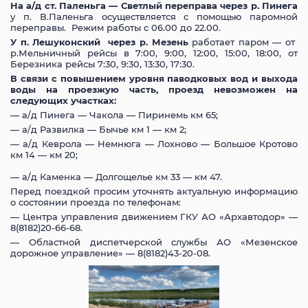
На а/д ст. Паленьга — Светлый переправа через р. Пинега
у п. В.Паленьга осуществляется с помощью паромной
переправы. Режим работы с 06.00 до 22.00.
У п. Лешуконский через р. Мезень
работает паром — от
р.Мельничный рейсы в 7:00, 9:00, 12:00, 15:00, 18:00, от
Березника рейсы 7:30, 9:30, 13:30, 17:30.
В связи с повышением уровня паводковых вод и выхода
воды на проезжую часть, проезд невозможен на
следующих участках:
— а/д Пинега — Чакола — Пиринемь км 65;
— а/д Развилка — Бычье км 1 — км 2;
— а/д Кеврола — Немнюга — Лохново — Большое Кротово
км 14 — км 20;
— а/д Каменка — Долгощелье км 33 — км 47.
Перед поездкой просим уточнять актуальную информацию
о состоянии проезда по телефонам:
— Центра управления движением ГКУ АО «Архавтодор» —
8(8182)20-66-68.
— Областной диспетчерской службы АО «Мезенское
дорожное управление» — 8(8182)43-20-08.