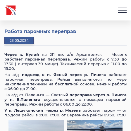
Работа паромных переправ
23.05.2024
Через к. Кулой
на 211 км. а/д Архангельск — Мезень
работает паромная переправа. Режим работы с 7.30 до
17.30 ( интервал 30 минут). Технический перерыв с 11.00 до
15.00.
На а/д
подъезд к п. Ясный через р. Пинега
работает
паромная переправа. Рейсы выполняются по мере
накопления техники на бесплатной основе. Режим работы
с 06.00 до 21.00.
На а/д ст. Паленьга — Светлый
переправа через р. Пинега
у п. В.Паленьга
осуществляется с помощью паромной
переправы. Режим работы с 06.00 до 22.00.
У п. Лешуконский через р. Мезень
работает паром — от
п.Удора рейсы в 9:00, 17:00, от Березника рейсы 09:30, 17:30