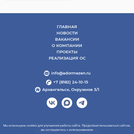
ГЛАВНАЯ
НОВОСТИ
ВАКАНСИИ
О КОМПАНИИ
ПРОЕКТЫ
РЕАЛИЗАЦИЯ ОС
info@adormezen.ru
+7 (8182) 24-10-15
Архангельск, Окружное 3/1
ПОЛОЖЕНИЕ ОБ ОБРАБОТКЕ ПД
Мы используем cookies для улучшения работы сайта. Продолжая пользоваться сайтом,
вы соглашаетесь с использованием
СОГЛАСИЕ НА ОБРАБОТКУ ПД