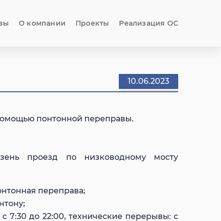
вы
О компании
Проекты
Реализация ОС
10.06.2023
с помощью понтонной переправы.
зень проезд по низководному мосту
онтонная переправа;
нтону;
с 7:30 до 22:00, технические перерывы: с