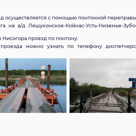
езд осуществляется с помощью понтонной переправы
га на а/д Лешуконское-Койнас-Усть-Низемье-Зуб
я Нисогора проезд по понтону.
 проезда можно узнать по телефону диспетчер