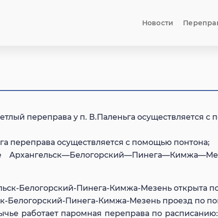
Новости
Перепра
 Светлый переправа у п. В.Паленьга осуществляется 
нега переправа осуществляется с помощью понтона;
е Архангельск—Белогорский—Пинега—Кимжа—Ме
ельск-Белогорский-Пинега-Кимжа-Мезень открыта п
ьск-Белогорский-Пинега-Кимжа-Мезень проезд по по
ычье работает паромная переправа по расписанию: 