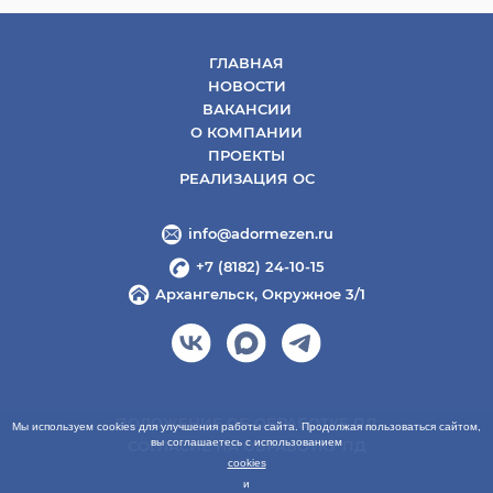
ГЛАВНАЯ
НОВОСТИ
ВАКАНСИИ
О КОМПАНИИ
ПРОЕКТЫ
РЕАЛИЗАЦИЯ ОС
info@adormezen.ru
+7 (8182) 24-10-15
Архангельск, Окружное 3/1
ПОЛОЖЕНИЕ ОБ ОБРАБОТКЕ ПД
Мы используем cookies для улучшения работы сайта. Продолжая пользоваться сайтом,
вы соглашаетесь с использованием
СОГЛАСИЕ НА ОБРАБОТКУ ПД
cookies
и