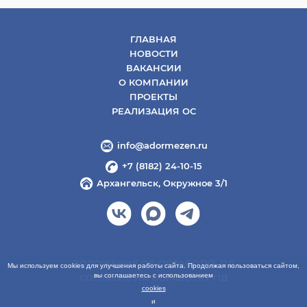
ГЛАВНАЯ
НОВОСТИ
ВАКАНСИИ
О КОМПАНИИ
ПРОЕКТЫ
РЕАЛИЗАЦИЯ ОС
info@adormezen.ru
+7 (8182) 24-10-15
Архангельск, Окружное 3/1
ПОЛОЖЕНИЕ ОБ ОБРАБОТКЕ ПД
Мы используем cookies для улучшения работы сайта. Продолжая пользоваться сайтом,
вы соглашаетесь с использованием
СОГЛАСИЕ НА ОБРАБОТКУ ПД
cookies
и