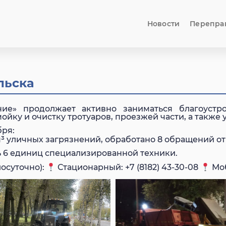
Новости
Перепра
льска
е» продолжает активно заниматься благоустро
ойку и очистку тротуаров, проезжей части, а также
ря:
м³ уличных загрязнений, обработано 8 обращений о
ть 6 единиц специализированной техники.
осуточно):
Стационарный: +7 (8182) 43-30-08
Моб