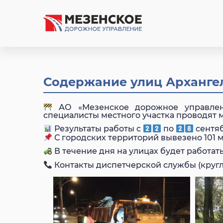
Содержание улиц Арханге
АО «Мезенское дорожное управлени
специалисты местного участка проводят м
Результаты работы с
по
сентяб
С городских территорий вывезено 101 
В течение дня на улицах будет работа
Контакты диспетчерской службы (кругл